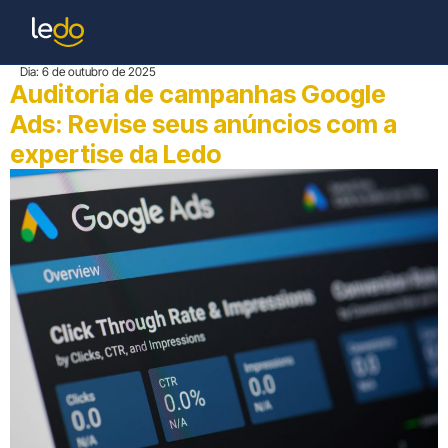
Dia:
6 de outubro de 2025
Auditoria de campanhas Google
Ads: Revise seus anúncios com a
expertise da Ledo