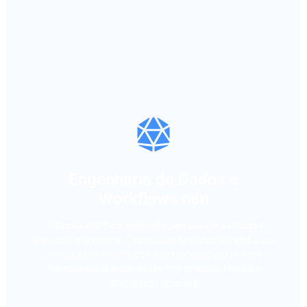
Engenharia de Dados e
Workflows n8n
Certificado internacionalmente pelo Google, Douglas é o
arquiteto que integra a mineração de dados via n8n à sua
operação. Ele garante que a tecnologia busque, filtre e
entregue leads qualificados com precisão técnica e
estabilidade absoluta.