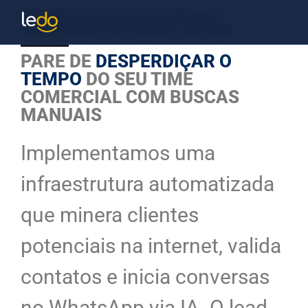
PROSPECÇÃO ATIVA COM IA E
MINERAÇÃO DE DADOS VIA N8N
Automação de Prospecção Ativa em Massa com IA
PARE DE
DESPERDIÇAR O
TEMPO
DO SEU TIME
COMERCIAL COM BUSCAS
MANUAIS
Implementamos uma
infraestrutura automatizada
que minera clientes
potenciais na internet, valida
contatos e inicia conversas
no WhatsApp via IA. O lead