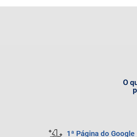
O q
p
1ª Página do Google