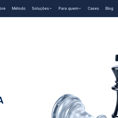
bre
Método
Soluções
Para quem
Cases
Blog
A