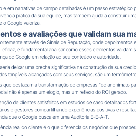
o e em narrativas de campo detalhadas é um passo estratégico pa
ivência prática da sua equipe, mas também ajuda a construir um
 o Google valoriza.
ntos e avaliações que validam sua mar
fortemente através de Sinais de Reputação, onde depoimentos e
A-T eficaz, é fundamental analisar como esses elementos validam
iança do Google em relação ao seu conteúdo e autoridade.
a seria deixar uma brecha significativa na construção da sua cred
dos tangíveis alcançados com seus serviços, são um termômetr
s que destacam a transformação de empresas “do anonimato par
cial não é apenas um elogio, mas um reflexo do ROI gerado.
nção de clientes satisfeitos em estudos de caso detalhados for
ios e gestores compartilhando experiências positivas e resultad
ência que o Google busca em uma Auditoria E-E-A-T.
cia real do cliente é o que diferencia os negócios que prospera