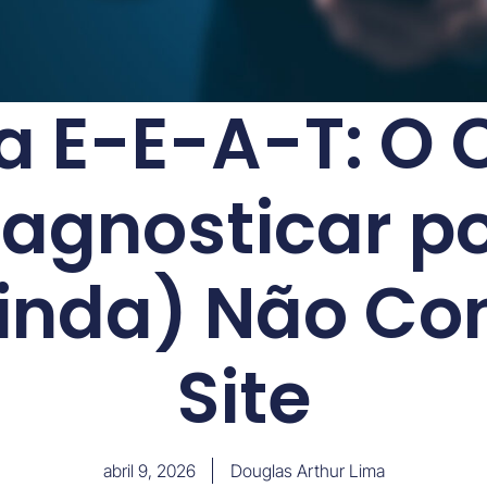
a E-E-A-T: O 
iagnosticar po
inda) Não Con
Site
abril 9, 2026
Douglas Arthur Lima