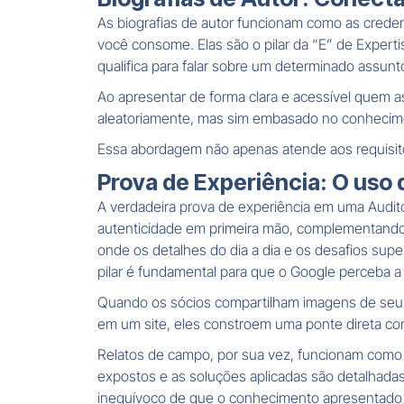
As biografias de autor funcionam como as creden
você consome. Elas são o pilar da “E” de Expert
qualifica para falar sobre um determinado assun
Ao apresentar de forma clara e acessível quem a
aleatoriamente, mas sim embasado no conhecimen
Essa abordagem não apenas atende aos requisitos
Prova de Experiência: O uso d
A verdadeira prova de experiência em uma Audito
autenticidade em primeira mão, complementando 
onde os detalhes do dia a dia e os desafios su
pilar é fundamental para que o Google perceba a
Quando os sócios compartilham imagens de seus a
em um site, eles constroem uma ponte direta com 
Relatos de campo, por sua vez, funcionam com
expostos e as soluções aplicadas são detalhadas,
inequívoco de que o conhecimento apresentado n