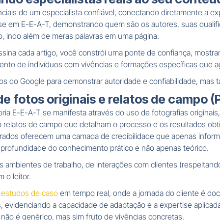
ciais de um especialista confiável, conectando diretamente a exp
ise em E-E-A-T, demonstrando quem são os autores, suas qualifi
to, indo além de meras palavras em uma página.
ssina cada artigo, você constrói uma ponte de confiança, mostr
to de indivíduos com vivências e formações específicas que a
 do Google para demonstrar autoridade e confiabilidade, mas tam
e fotos originais e relatos de campo (P
ria E-E-A-T se manifesta através do uso de fotografias originai
relatos de campo que detalham o processo e os resultados obtid
perados oferecem uma camada de credibilidade que apenas inform
 profundidade do conhecimento prático e não apenas teórico.
mbientes de trabalho, de interações com clientes (respeitando a
o leitor.
o
estudos de caso
em tempo real, onde a jornada do cliente é d
 evidenciando a capacidade de adaptação e a expertise aplicada 
ão é genérico, mas sim fruto de vivências concretas.