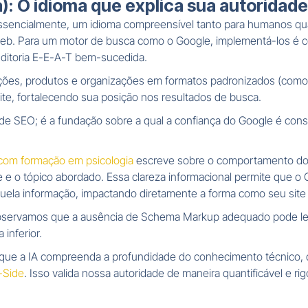
 O idioma que explica sua autoridade 
essencialmente, um idioma compreensível tanto para humanos quant
eb. Para um motor de busca como o Google, implementá-los é c
uditoria E-E-A-T bem-sucedida.
cações, produtos e organizações em formatos padronizados (com
site, fortalecendo sua posição nos resultados de busca.
 de SEO; é a fundação sobre a qual a confiança do Google é con
com formação em psicologia
escreve sobre o comportamento do
se e o tópico abordado. Essa clareza informacional permite que o
uela informação, impactando diretamente a forma como seu site é
servamos que a ausência de Schema Markup adequado pode leva
inferior.
que a IA compreenda a profundidade do conhecimento técnico, qu
-Side
. Isso valida nossa autoridade de maneira quantificável e 