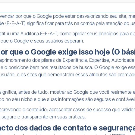
svendar por que o Google pode estar desvalorizando seu site, m
ade (E-E-A-T) significa ficar para trás na corrida pela atenção d
tui uma Auditoria E-E-A-T, como aplicar seus princípios para dia
ça que o Google e seus usuários esperam.
or que o Google exige isso hoje (O bás
aprimoramento dos pilares de Experiência, Expertise, Autoridade 
e o posicione bem nos resultados de busca. O Google exige esse
usuário, e os sites que demonstram esses atributos são premiad
significa, antes de tudo, mostrar ao Google que você realmente
ido no seu nicho e que suas informações são seguras e confiávei
s escrevendo o conteúdo, apresentar casos de sucesso que valide
ja seguro e transparente em suas práticas.
acto dos dados de contato e segurança 