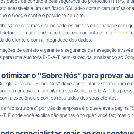
a dos dados de contato e pela segurança do protocolo HTTPS, é u
tato acessíveis e um certificado SSL ativo comunicam profissi
ue o Google confie e posicione seu site.
alhes técnicos, mas sim indicadores diretos da seriedade com qu
 telefone, e-mail e endereço físico, em conjunto com o
HTTPS
, 
da do cliente e com a integridade dos dados.
mações de contato e garante a segurança da navegação através
us para uma
Auditoria E-E-A-T
bem-sucedida, sinalizando ao Googl
otimizar o “Sobre Nós” para provar aut
Google, a página “Sobre Nós” deve apresentar de forma clara e det
do a narrativa em um pilar da sua Auditoria E-E-A-T. Ela precis
m a excelência e com os resultados dos seus clientes.
 “construtores” por trás da empresa é o que eleva a página “S
A-T. É onde você explica não apenas o “o quê” você faz, mas o “
do especialistas reais ao seu conteudo