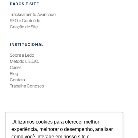
DADOS E SITE
Trackeamento Avançado
SEO e Conteúdo
Criação de Site
INSTITUCIONAL
Sobre a Ledo
Método L.E.D.O.
Cases
Blog
Contato
Trabalhe Conosco
PARA QUEM / LOCAL
Utilizamos cookies para oferecer melhor
Marketing para Psicólogos
RD Station em Curitiba
experiência, melhorar o desempenho, analisar
Google Ads em Curitiba
Meta Ads em Curitiba
como você interage em nosso site e
Google Ads em Brasília