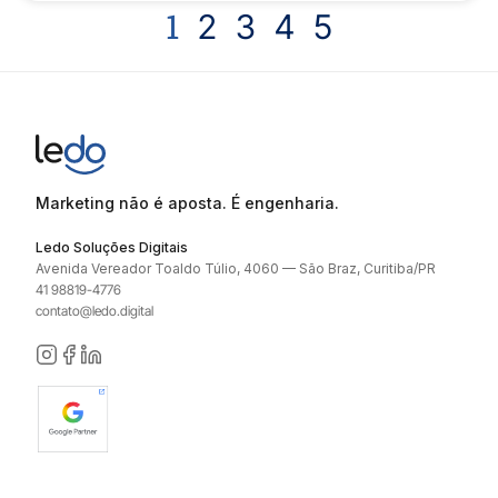
1
2
3
4
5
Marketing não é aposta. É engenharia.
Ledo Soluções Digitais
Avenida Vereador Toaldo Túlio, 4060 — São Braz, Curitiba/PR
41 98819-4776
contato@ledo.digital