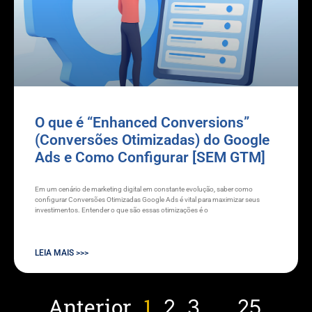
O que é “Enhanced Conversions”
(Conversões Otimizadas) do Google
Ads e Como Configurar [SEM GTM]
Em um cenário de marketing digital em constante evolução, saber como
configurar Conversões Otimizadas Google Ads é vital para maximizar seus
investimentos. Entender o que são essas otimizações é o
LEIA MAIS >>>
Anterior
1
…
2
3
25