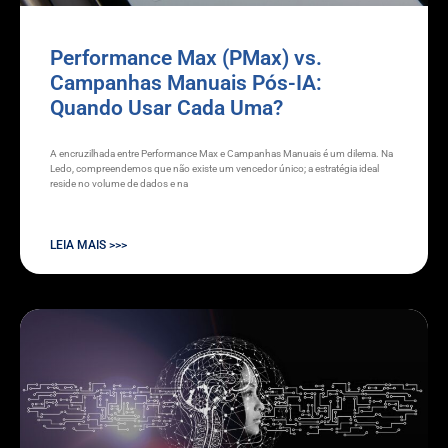
Performance Max (PMax) vs.
Campanhas Manuais Pós-IA:
Quando Usar Cada Uma?
A encruzilhada entre Performance Max e Campanhas Manuais é um dilema. Na
Ledo, compreendemos que não existe um vencedor único; a estratégia ideal
reside no volume de dados e na
LEIA MAIS >>>