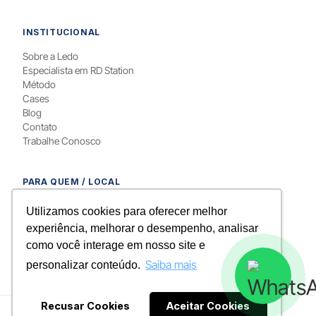
INSTITUCIONAL
Sobre a Ledo
Especialista em RD Station
Método
Cases
Blog
Contato
Trabalhe Conosco
PARA QUEM / LOCAL
Para Psicólogos
Utilizamos cookies para oferecer melhor
RD Station em Curitiba
experiência, melhorar o desempenho, analisar
Google Ads em Curitiba
como você interage em nosso site e
Google Ads em Brasília
Saiba mais
personalizar conteúdo.
Recusar Cookies
Aceitar Cookies
© 2026 Ledo Soluções Digitais · CNPJ 32.792.864/0001-80