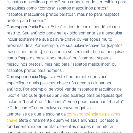
“sapatos masculinos pretos”, seu anúncio pode ser exibido para
pesquisas como “comprar sapatos masculinos pretos”,
“sapatos masculinos pretos baratos”, mas não para “sapatos
pretos para homens”.
Correspondência Exata:
Este é o tipo de correspondência mais
restrito. Seu anúncio pode ser exibido somente se a pesquisa
incluir exatamente sua palavra-chave ou variações muito
próximas dela. Por exemplo, se sua palavra-chave for [sapatos
masculinos pretos], seu anúncio só será exibido para pesquisas
como “sapatos masculinos pretos” ou “comprar sapatos
masculinos pretos”, mas não para “sapatos masculinos” ou
“sapatos pretos para homens”.
Correspondência Negativa:
Este tipo permite que você
especifique quais palavras-chave não devem acionar seu
anúncio. Por exemplo, se você vende “sapatos masculinos de
luxo” e não quer que seu anúncio apareça para pesquisas que
incluem “barato” ou “desconto”, você pode adicionar “-barato”
e “-desconto” como palavras-chave negativas.
Lembre-se de que a escolha da
correspondência de palavras-
chave
afeta diretamente quem vê seus anúncios, por isso é
fundamental experimentar diferentes opções e monitorar
constantemente o desempenho de suas palavras-chave para