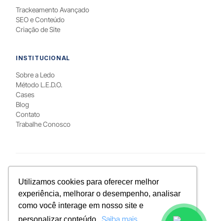
Trackeamento Avançado
SEO e Conteúdo
Criação de Site
INSTITUCIONAL
Sobre a Ledo
Método L.E.D.O.
Cases
Blog
Contato
Trabalhe Conosco
PARA QUEM / LOCAL
Utilizamos cookies para oferecer melhor
Marketing para Psicólogos
RD Station em Curitiba
experiência, melhorar o desempenho, analisar
Google Ads em Curitiba
Meta Ads em Curitiba
como você interage em nosso site e
Google Ads em Brasília
Saiba mais
personalizar conteúdo.