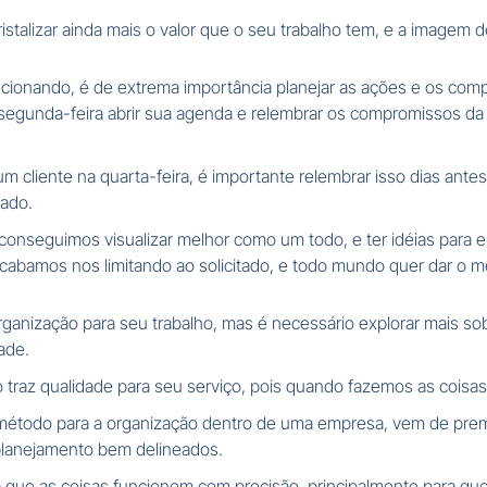
cristalizar ainda mais o valor que o seu trabalho tem, e a image
ncionando, é de extrema importância planejar as ações e os co
da segunda-feira abrir sua agenda e relembrar os compromissos d
cliente na quarta-feira, é importante relembrar isso dias antes
nado.
nseguimos visualizar melhor como um todo, e ter idéias para 
cabamos nos limitando ao solicitado, e todo mundo quer dar o m
ganização para seu trabalho, mas é necessário explorar mais sob
ade.
traz qualidade para seu serviço, pois quando fazemos as coisas 
étodo para a organização dentro de uma empresa, vem de premis
 planejamento bem delineados.
ara que as coisas funcionem com precisão, principalmente para 