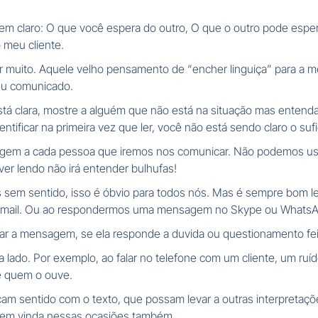
 bem claro: O que você espera do outro, O que o outro pode espe
 meu cliente.
lar muito. Aquele velho pensamento de “encher linguiça” para a 
seu comunicado.
á clara, mostre a alguém que não está na situação mas entenda 
tificar na primeira vez que ler, você não está sendo claro o sufi
gem a cada pessoa que iremos nos comunicar. Não podemos usar 
iver lendo não irá entender bulhufas!
em sentido, isso é óbvio para todos nós. Mas é sempre bom le
e-mail. Ou ao respondermos uma mensagem no Skype ou WhatsA
r a mensagem, se ela responde a duvida ou questionamento feit
a lado. Por exemplo, ao falar no telefone com um cliente, um ruí
de quem o ouve.
m sentido com o texto, que possam levar a outras interpretaçõe
bem vinda nessas ocasiões também.