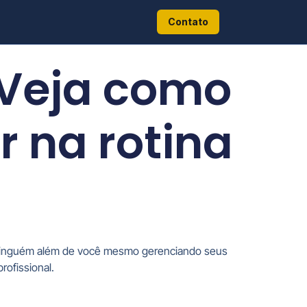
Contato
 Veja como
r na rotina
há ninguém além de você mesmo gerenciando seus
rofissional.