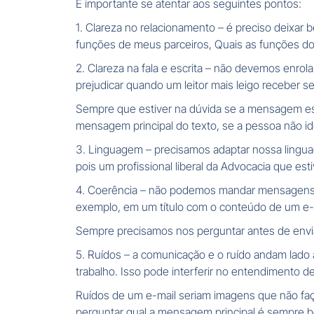
É importante se atentar aos seguintes pontos:
1. Clareza no relacionamento – é preciso deixar
funções de meus parceiros, Quais as funções do
2. Clareza na fala e escrita – não devemos enro
prejudicar quando um leitor mais leigo receber 
Sempre que estiver na dúvida se a mensagem est
mensagem principal do texto, se a pessoa não iden
3. Linguagem – precisamos adaptar nossa lingua
pois um profissional liberal da Advocacia que est
4. Coerência – não podemos mandar mensagens s
exemplo, em um título com o conteúdo de um 
Sempre precisamos nos perguntar antes de envia
5. Ruídos – a comunicação e o ruído andam lado 
trabalho. Isso pode interferir no entendimento 
Ruídos de um e-mail seriam imagens que não faça
perguntar qual a mensagem principal é sempre 