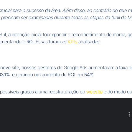
crucial para o sucesso da área. Além disso, ao contrário do que
 precisam ser examinadas durante todas as etapas do funil de M
ul, a intenção inicial foi expandir o reconhecimento de marca, g
umentando o
ROI
. Essas foram as
KPIs
analisadas.
 novo site, nossos gestores de Google Ads aumentaram a taxa 
63.1%
e gerando um aumento de ROI em
54%
.
 possíveis graças a uma reestruturação do
website
e do modo que 