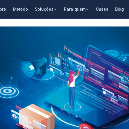
bre
Método
Soluções
Para quem
Cases
Blog